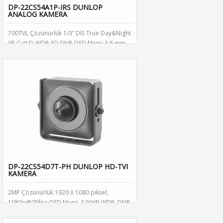
DP-22CS54A1P-IRS DUNLOP
ANALOG KAMERA
700TVL Çözünürlük 1/3’’ DIS True Day&Night
(IR Cut) D-WDR,3D DNR,OSD Menü 3.6 mm
Lens (2.8mm ,6 mm opsiyonel) IP66 Koruma
standardı 20m IR mesafesi
DP-22CS54D7T-PH DUNLOP HD-TVI
KAMERA
2MP Çözünürlük 1920 X 1080 piksel,
1080p@25fps OSD Menü, 120dB WDR, DNR,
AGC 3.7mm (2.8mm opsiyonel) Lens 12V DC
Güç kaynağı