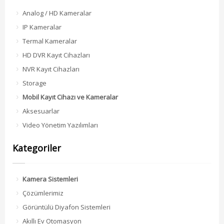
5dk ~ 360dk ) Planlanan Saatte DVR ı
Analog / HD Kameralar
Otomatik olarak Açma / Kapatma Dahili 3G
IP Kameralar
(CDMA, EVDO, TD-SCDMA) SIM Kart Modülü
Termal Kameralar
HD DVR Kayıt Cihazları
NVR Kayıt Cihazları
Storage
Mobil Kayıt Cihazı ve Kameralar
Aksesuarlar
Video Yönetim Yazılımları
Kategoriler
Kamera Sistemleri
Çözümlerimiz
Görüntülü Diyafon Sistemleri
Akıllı Ev Otomasyon