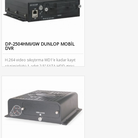
Çalışma Isısı Aralığı Enjektör PoE ve adaptör
ayrıca alınmalıdır.
DP-2504HMI/GW DUNLOP MOBİL
DVR
H.264 video sıkıştırma WD1’e kadar kayıt
çözünürlüğü 1 adet 2.5” SATA HDD girişi
Patentli HDD titreşim engelleme ve
destekleme teknolojisi Dahili 3G
(WCDMA/cdma2000) modülü (isteğe bağlı)
Dahili GPS modülü