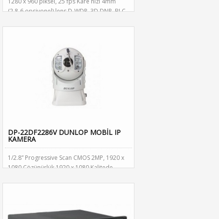
1280 x 960 piksel, 25 fps Kare hızı 4mm
(2.8-6 opsiyonel) lens D-WDR, 3D DNR, BLC
10metre Görüş mesafesi, ONVIF IP66
Koruma Standardı, 12 Volt DC ve POE
SD/SDHC 128 GB kart girişi Dahili Ses
Mikrofon
DP-22DF2286V DUNLOP MOBİL IP
KAMERA
1/2.8” Progressive Scan CMOS 2MP, 1920 x
1080 Çözünürlük 1920 x 1080 Kalitede
25fps Video Hızı 4.3mm～129mm Lens, 30X
Optik Zoom AGC, D&N, WDR, 3D-DNR, AWB
Fonksiyonları 100m IR Aydınlatma Mesafesi
H.264 / MJPEG Dual Stream IP67 Koruma
Standartı, EN-50155 -40℃～65 ℃ Geniş