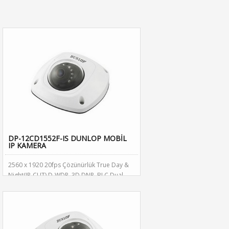
DP-12CD1552F-IS DUNLOP MOBİL
IP KAMERA
2560 x 1920 20fps Çözünürlük True Day &
Night(IR-CUT) D-WDR, 3D DNR, BLC Dual
Stream,SD/SDHC Kart Girişi 4mm Lens (2.8-
6-12mm Opsiyonel) 10m Aydınlatma, PoE,
ONVIF Dahili Ses & Alarm Giriş Çıkışı Dahili
Pır Sensör Özelliği