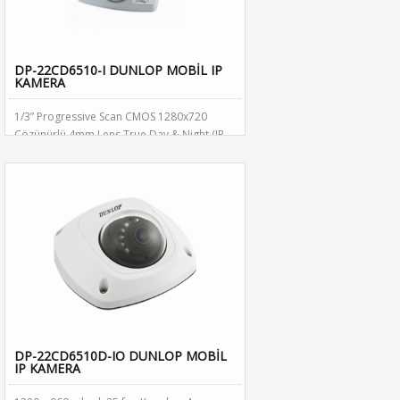
DP-22CD6510-I DUNLOP MOBİL IP
KAMERA
1/3” Progressive Scan CMOS 1280x720
Çözünürlü 4mm Lens True Day & Night (IR-
CUT) 30metre IR Mesafesi D-WDR, 3D
DNR,IP68 Koruma Standardı
DP-22CD6510D-IO DUNLOP MOBİL
IP KAMERA