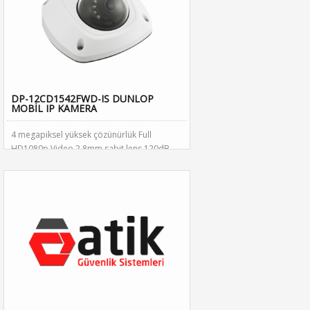
DP-12CD1542FWD-IS DUNLOP
MOBİL IP KAMERA
4 megapiksel yüksek çözünürlük Full
HD1080p Video 2.8mm sabit lens 120dB
WDR 3D DNR 3-eksenli açı ayarı DC12V &
PoE H.264+ desteği 10m IR mesafesi IP66
hava koşullarına dayanıklı muhafaza IK08
vandal-proof koruma Dahili mikrofon, Ses
Çıkışı, Alarm IO EZVIZ P2P veya IVMS-4500
ile mobil İzleme