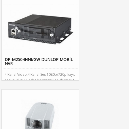
DP-M2504HNI/GW DUNLOP MOBİL
NVR
4 Kanal Video,4 Kanal Ses 1080p/720p kayıt
çözünürlüğü 4 adet bağımsız Poe desteği 1
adet 2.5 inch SATA HDD desteği Alarm
3in/2out Dahili GPS modülü Dahili 3G
modülü H.264 video sıkıştırma