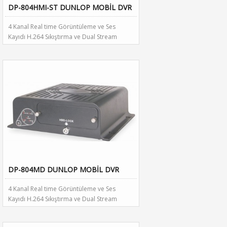
DP-804HMI-ST DUNLOP MOBİL DVR
4 Kanal Real time Görüntüleme ve Ses
Kayıdı H.264 Sıkıştırma ve Dual Stream
Desteği WVSClient yazılımı ile Google Map
Üzerinden Araç Takibi ve Yönetim MVA
Yazılımı ile Kayıt Analizi Yapabilme. Patentli
Anti Shock Teknolojisi ile HDD Koruma 2
Adet SATA 2.5” HDD Desteği Dahili GPS
Modül Dahili G (Hız) Sensörü RS-485 Çıkışı
ile PTZ Kamera Kontrolü Kontak
Kapandıktan Sonra Çalışabilme ( 5dk ~
360dk ) Planlanan Saatte DVR ı Otomatik
olarak Açma / Kapatma Dahili 3G (CDMA,
EVDO, TD-SCDMA) SIM Kart Modülü
DP-804MD DUNLOP MOBİL DVR
4 Kanal Real time Görüntüleme ve Ses
Kayıdı H.264 Sıkıştırma ve Dual Stream
Desteği WVSClient yazılımı ile Google Map
Üzerinden Araç Takibi ve Yönetim MVA