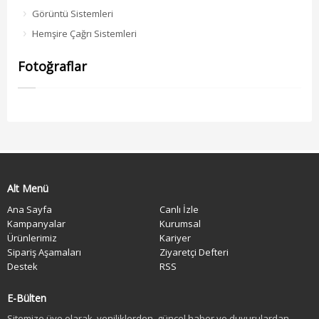
Görüntü Sistemleri
Hemşire Çağrı Sistemleri
Fotoğraflar
Alt Menü
Ana Sayfa
Canlı İzle
Kampanyalar
Kurumsal
Ürünlerimiz
Kariyer
Sipariş Aşamaları
Ziyaretçi Defteri
Destek
RSS
E-Bülten
Sitemize üye olarak, yeniliklerden, güncel haber ve duyurulardan