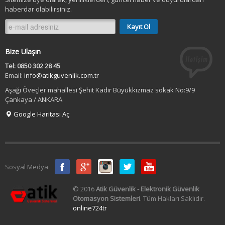
haberdar olabilirsiniz.
Bize Ulaşın
Tel: 0850 302 28 45
Email:
info@atikguvenlik.com.tr
Aşağı Öveçler mahallesi Şehit Kadir Büyükkızmaz sokak No:9/9
Çankaya / ANKARA
Google Haritası Aç
Sosyal Medya
© 2016
Atik Güvenlik - Elektronik Güvenlik
Otomasyon Sistemleri
. Tüm Hakları Saklıdır.
online724tr