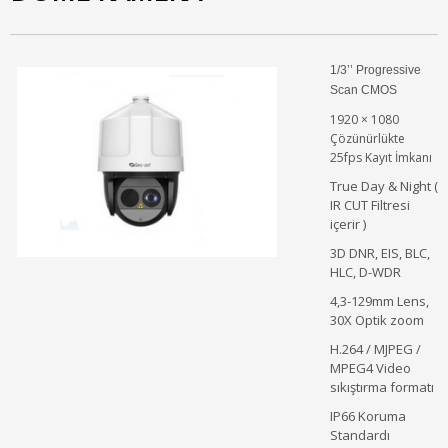
1/3’’ Progressive
Scan CMOS
1920 × 1080
Çözünürlükte
25fps Kayıt İmkanı
True Day & Night (
IR CUT Filtresi
içerir )
3D DNR, EIS, BLC,
HLC, D-WDR
4,3-129mm Lens,
30X Optik zoom
H.264 / MJPEG /
MPEG4 Video
sıkıştırma formatı
IP66 Koruma
Standardı