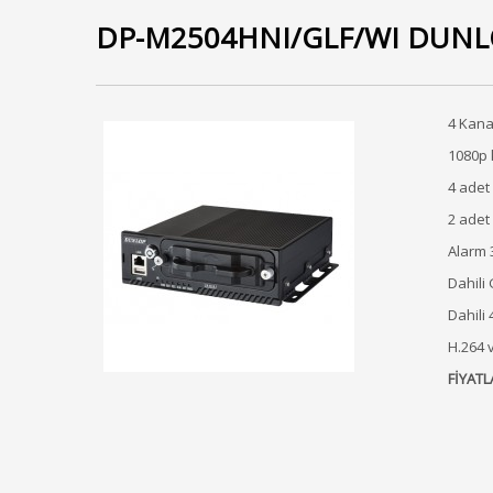
DP-M2504HNI/GLF/WI DUNL
4 Kana
1080p 
4 adet
2 adet
Alarm 
Dahili
Dahili
H.264 
FİYATL