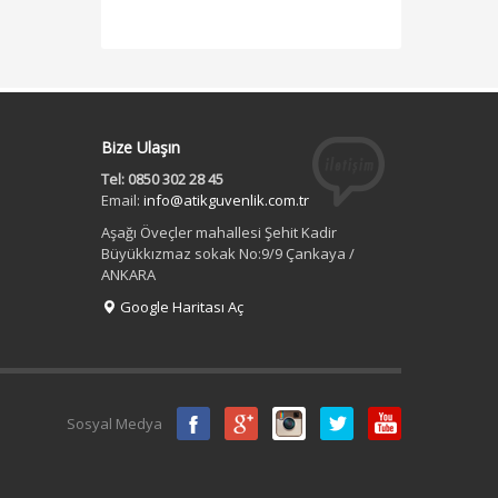
Bize Ulaşın
Tel: 0850 302 28 45
Email:
info@atikguvenlik.com.tr
Aşağı Öveçler mahallesi Şehit Kadir
Büyükkızmaz sokak No:9/9 Çankaya /
ANKARA
Google Haritası Aç
Sosyal Medya