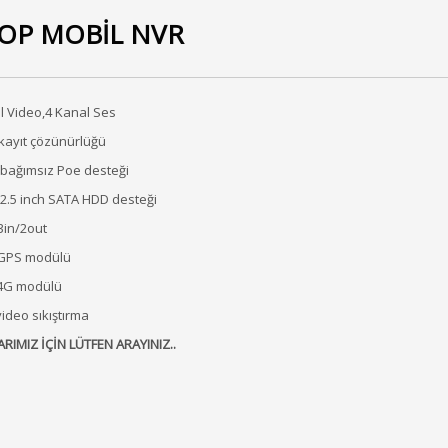
OP MOBİL NVR
l Video,4 Kanal Ses
kayıt çözünürlüğü
 bağımsız Poe desteği
 2.5 inch SATA HDD desteği
3in/2out
 GPS modülü
 4G modülü
video sıkıştırma
ARIMIZ İÇİN LÜTFEN ARAYINIZ..