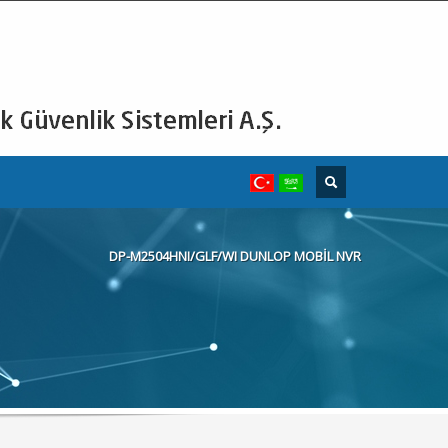
DP-M2504HNI/GLF/WI DUNLOP MOBİL NVR