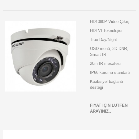
HD1080P Video Çıkışı
HDTVI Teknolojisi
True Day/Night
OSD menü, 3D DNR,
Smart IR
20m IR mesafesi
IP66 koruma standartı
Koaksiyel bağlantı
desteği
FİYAT İÇİN LÜTFEN
ARAYINIZ..